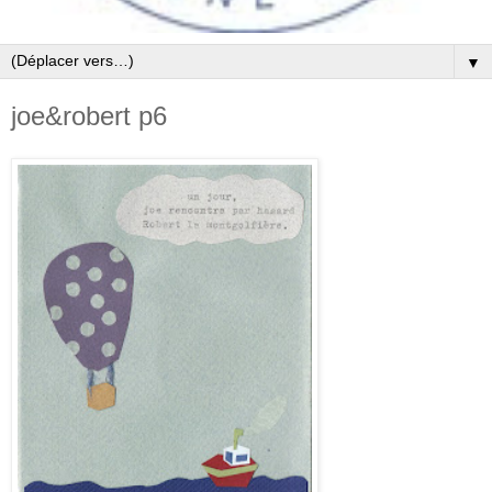
▼
joe&robert p6