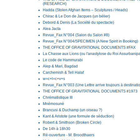
(RESEARCH)
Hadda (Stolen Afghan Items – Sculptures / Heads)
Chirac & Le Don de Jacques (un bélier)
Debord & Denis (La Société du spectacle)
Alea Jacta
Revue_Fax N°004 (Salon du Salon #8)
Revue_Fax N°004/SPECIMEN (A New Spirit in Booking)
THE OFFICE OF GRAVITATIONAL DOCUMENTS #FAX
La Chasse aux Lions (ou l'anastylose du Roi Assurbanipa
Le code de Hammurabi
Alep & Mari, Bagdad
Carchemish & Tell Halaf
w=c+l=c+v+s
Revue_Fax N°003 (Une Lettre arrive toujours à destinati
THE OFFICE OF GRAVITATIONAL DOCUMENTS #1973
Chrématistique III
Mnémosunè
Brancusi & Duchamp (un oiseau ?)
Kant & Aristote (une formule de séduction)
Robert & Smithson (Broken Circle)
De 14h à 18h30
Ré-ouverture - M. Broodthaers