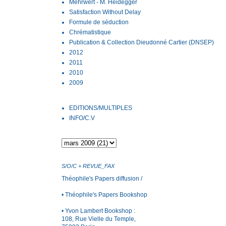
Mehrwert - M. Heidegger
Satisfaction Without Delay
Formule de séduction
Chrématistique
Publication & Collection Dieudonné Cartier (DNSEP)
2012
2011
2010
2009
EDITIONS/MULTIPLES
INFO/C.V
S/O/C + REVUE_FAX
Théophile's Papers
diffusion /
• Théophile's Papers Bookshop
•
Yvon Lambert Bookshop
:
108, Rue Vielle du Temple,