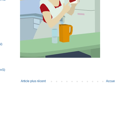
l)
onS)
Article plus récent
Accuei