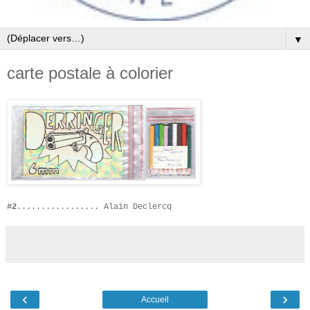
▼
carte postale à colorier
#2
................. Alain Declercq
‹
›
Accueil