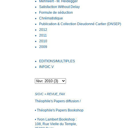
Mehrwert - M. Heidegger
Satisfaction Without Delay
Formule de séduction
Chrématistique
Publication & Collection Dieudonné Cartier (DNSEP)
2012
2011
2010
2009
EDITIONS/MULTIPLES
INFO/C.V
S/O/C + REVUE_FAX
Théophile's Papers
diffusion /
• Théophile's Papers Bookshop
•
Yvon Lambert Bookshop
:
108, Rue Vielle du Temple,