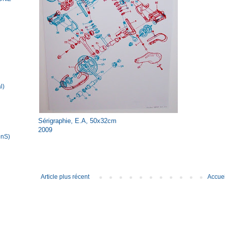
l)
Sérigraphie, E.A, 50x32cm
2009
onS)
Article plus récent
Accuei