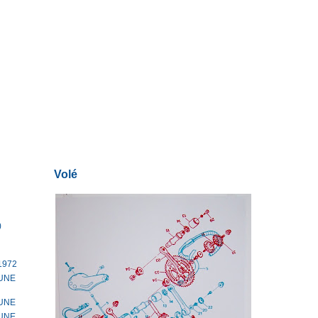
Volé
)
1972
TUNE
TUNE
TUNE