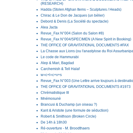
(RESEARCH)
Hadda (Stolen Afghan Items – Sculptures / Heads)
Chirac & Le Don de Jacques (un bélier)
Debord & Denis (La Société du spectacle)
Alea Jacta
Revue_Fax N°004 (Salon du Salon #8)
Revue_Fax N°004/SPECIMEN (A New Spirit in Booking)
THE OFFICE OF GRAVITATIONAL DOCUMENTS #FAX
La Chasse aux Lions (ou l'anastylose du Roi Assurbanipa
Le code de Hammurabi
Alep & Mari, Bagdad
Carchemish & Tell Halaf
w=c+l=c+v+s
Revue_Fax N°003 (Une Lettre arrive toujours à destinati
THE OFFICE OF GRAVITATIONAL DOCUMENTS #1973
Chrématistique III
Mnémosunè
Brancusi & Duchamp (un oiseau ?)
Kant & Aristote (une formule de séduction)
Robert & Smithson (Broken Circle)
De 14h à 18h30
Ré-ouverture - M. Broodthaers