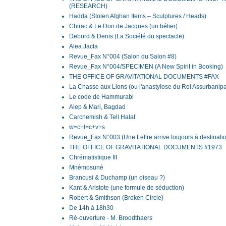
(RESEARCH)
Hadda (Stolen Afghan Items – Sculptures / Heads)
Chirac & Le Don de Jacques (un bélier)
Debord & Denis (La Société du spectacle)
Alea Jacta
Revue_Fax N°004 (Salon du Salon #8)
Revue_Fax N°004/SPECIMEN (A New Spirit in Booking)
THE OFFICE OF GRAVITATIONAL DOCUMENTS #FAX
La Chasse aux Lions (ou l'anastylose du Roi Assurbanipa
Le code de Hammurabi
Alep & Mari, Bagdad
Carchemish & Tell Halaf
w=c+l=c+v+s
Revue_Fax N°003 (Une Lettre arrive toujours à destinati
THE OFFICE OF GRAVITATIONAL DOCUMENTS #1973
Chrématistique III
Mnémosunè
Brancusi & Duchamp (un oiseau ?)
Kant & Aristote (une formule de séduction)
Robert & Smithson (Broken Circle)
De 14h à 18h30
Ré-ouverture - M. Broodthaers