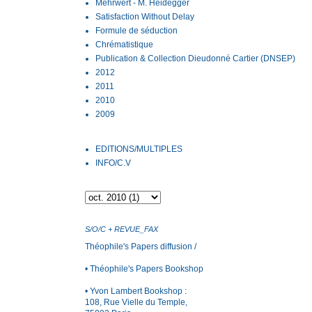
Mehrwert - M. Heidegger
Satisfaction Without Delay
Formule de séduction
Chrématistique
Publication & Collection Dieudonné Cartier (DNSEP)
2012
2011
2010
2009
EDITIONS/MULTIPLES
INFO/C.V
S/O/C + REVUE_FAX
Théophile's Papers
diffusion /
• Théophile's Papers Bookshop
•
Yvon Lambert Bookshop
:
108, Rue Vielle du Temple,